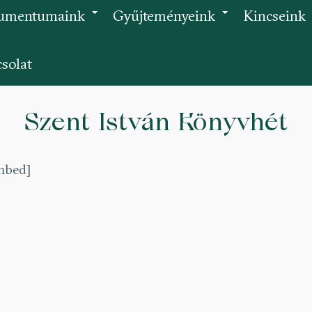
umentumaink
Gyűjteményeink
Kincseink
+
+
solat
Szent István Könyvhét
mbed]