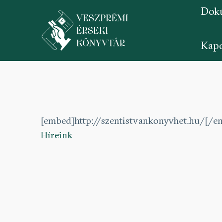
Dok
Kapc
Ugrás
a
tartalomra
[embed]http://szentistvankonyvhet.hu/[/e
Híreink