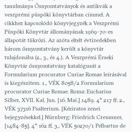
tanulmánya Ősnyomtatványok és antikvák a
veszprémi püspöki könyvtárban címmel. A
cikkhez kapcsolódó könyvjegyzék a Veszprémi
Püspöki Könyvtár állományának 1969-70-es
állapotát tükrözi. Az azóta eltelt évtizedekben
három ősnyomtatvány került a könyvtár
tulajdonába (2., 3., és 4.). A Veszprémi Érseki
Könyvtár ősnyomtatvány katalógusát a
Formularium procurator Curiae Romae leírásával
is kiegészítem. 1., VÉK 8058/2 Formularium
procurator Curiae Romae. Roma: Eucharius
Silber, XVII. Kal. Jun. [16. Mai.] 1489. 4° 217 ff. 2.,
VÉK 37316 Psalterium. [Kéziratos zenei
bejegyzésekkel.] Nürnberg: Friedrich Creussner,
[1484-85]. 4° 162 ff. 3., VÉK 50270/1 Pelbartus de