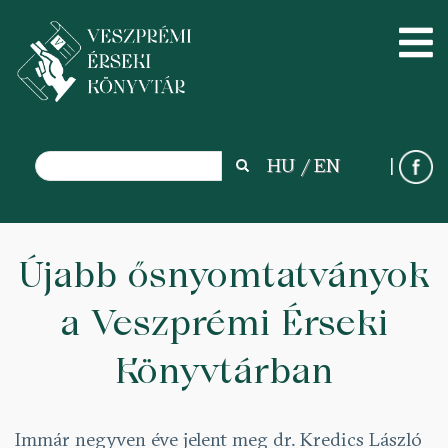
Search
HU
EN
Search
Ugrás
a
Újabb ősnyomtatványok
tartalomra
a Veszprémi Érseki
Könyvtárban
Immár negyven éve jelent meg dr. Kredics László