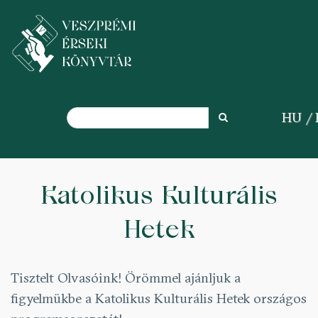
Search
HU
Search
Ugrás
a
Katolikus Kulturális
tartalomra
Hetek
Tisztelt Olvasóink! Örömmel ajánljuk a
figyelmükbe a Katolikus Kulturális Hetek országos