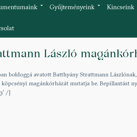
umentumaink
Gyűjteményeink
Kincseink
+
+
solat
rattmann László magánkór
ban boldoggá avatott Batthyány Strattmann Lászlónak,
os köpcsényi magánkórházát mutatja be. Bepillantást 
3' /]