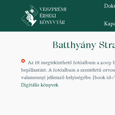
Dok
Kapc
Ugrás
a
Batthyány St
tartalomra
Az itt megtekinthető fotóalbum a 2003-
bepillantást. A fotóalbum a szentéletű orv
valamennyi jellemző helyiségébe. [book id='
Digitális könyvek