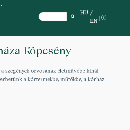
+
HU
Search
Search
EN
háza Köpcsény
 a szegények orvosának életművébe kínál
nyerhetünk a kórtermekbe, műtőkbe, a kórház