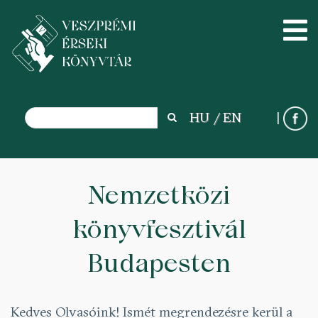
Search
HU
EN
Search
Ugrás
a
Nemzetközi
tartalomra
könyvfesztivál
Budapesten
Kedves Olvasóink! Ismét megrendezésre kerül a