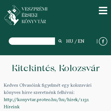
Search
HU
EN
Search
Ugrás
a
Kitekintés, Kolozsvár
tartalomra
Kedves Olvasóink figyelmét egy kolozsvári
könyves hírre szeretnénk felhívni:
http://konyvtar.proteo.hu/hu/hirek/1131
Híreink