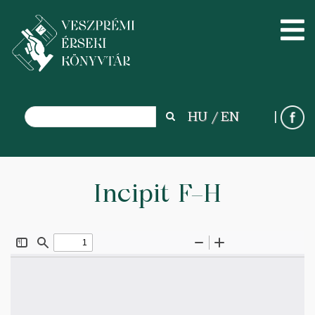
Search
HU
EN
Search
Ugrás
a
Incipit F–H
tartalomra