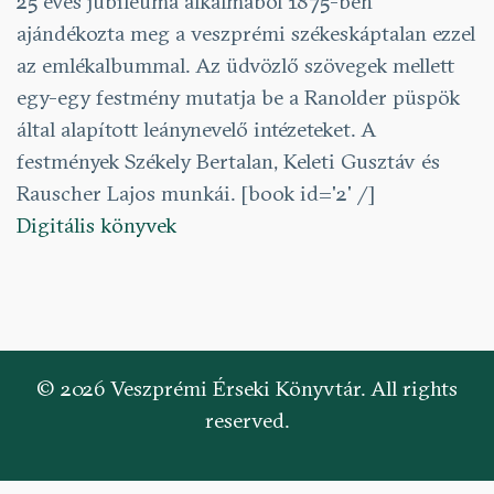
25 éves jubileuma alkalmából 1875-ben
ajándékozta meg a veszprémi székeskáptalan ezzel
az emlékalbummal. Az üdvözlő szövegek mellett
egy-egy festmény mutatja be a Ranolder püspök
által alapított leánynevelő intézeteket. A
festmények Székely Bertalan, Keleti Gusztáv és
Rauscher Lajos munkái. [book id='2' /]
Digitális könyvek
© 2026 Veszprémi Érseki Könyvtár. All rights
reserved.