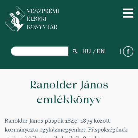
Search
HU
EN
Search
Ugrás
a
Ranolder János
tartalomra
emlékkönyv
Ranolder János püspök 1849–1875 között
kormányozta egyházmegyénket. Püspökségének