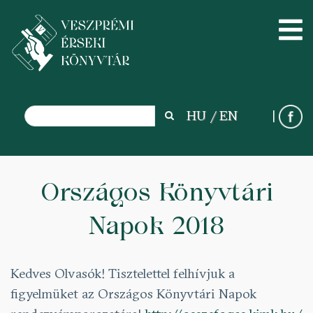
Search
HU
EN
Search
Skip
to
Országos Könyvtári
main
Napok 2018
content
Kedves Olvasók! Tisztelettel felhívjuk a
figyelmüket az Országos Könyvtári Napok