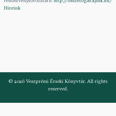
rendezvénysorozatára!
http://osszefogas.kjmk.hu/
Híreink
© 2026 Veszprémi Érseki Könyvtár. All rights
reserved.