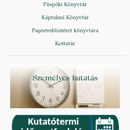
Püspöki Könyvtár
Káptalani Könyvtár
Papnevelőintézet könyvtára
Kottatár
Személyes kutatás