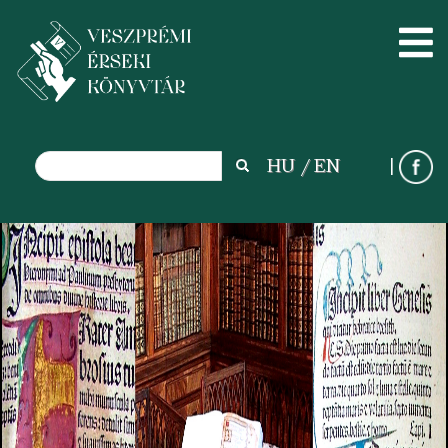
Search
HU
EN
Search
Ugrás
a
tartalomra