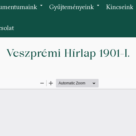
umentumaink
Gyűjteményeink
Kincseink
+
+
solat
Veszprémi Hírlap 1901-I.