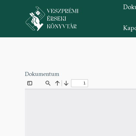
Dok
Kapc
Ugrás
a
tartalomra
Dokumentum