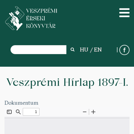
Search
HU
EN
Search
Ugrás
a
Veszprémi Hírlap 1897-I.
tartalomra
Dokumentum