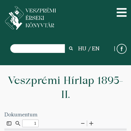
Search
HU
EN
Search
Ugrás
a
Veszprémi Hírlap 1895-
tartalomra
II.
Dokumentum