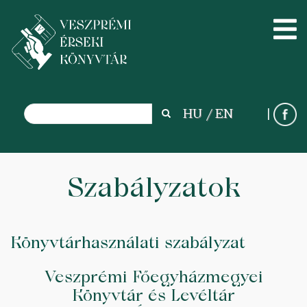
Search
HU
EN
Search
Ugrás
Szabályzatok
a
tartalomra
Könyvtárhasználati szabályzat
Veszprémi Főegyházmegyei
Könyvtár és Levéltár