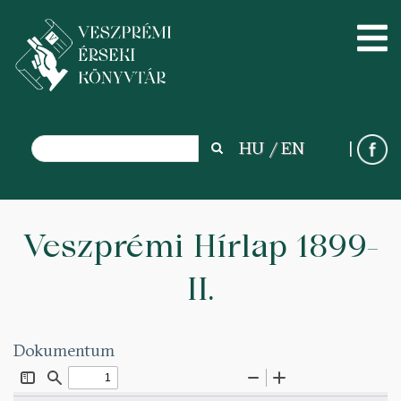
Search
HU
EN
Search
Ugrás
a
Veszprémi Hírlap 1899-
tartalomra
II.
Dokumentum