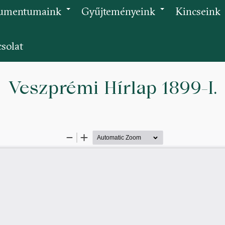
umentumaink
Gyűjteményeink
Kincseink
+
+
solat
Veszprémi Hírlap 1899-I.