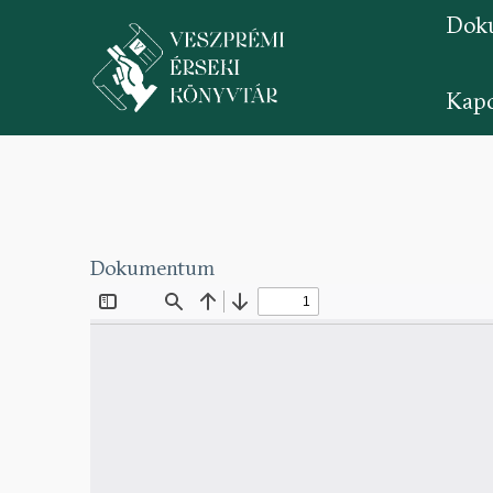
Dok
Kapc
Ugrás
a
tartalomra
Dokumentum