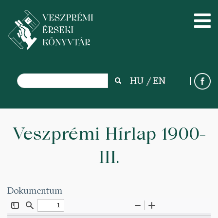
Search
HU
EN
Search
Ugrás
a
Veszprémi Hírlap 1900-
tartalomra
III.
Dokumentum