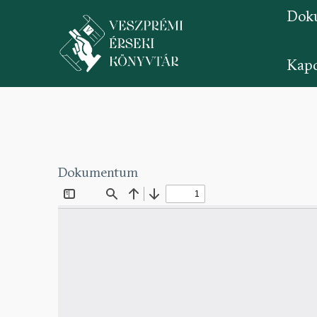
Dok
Kapc
Ugrás
a
tartalomra
Dokumentum