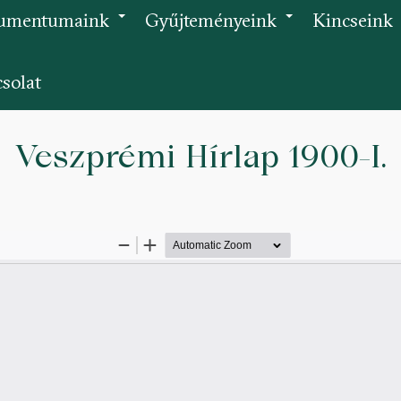
umentumaink
Gyűjteményeink
Kincseink
+
+
solat
Veszprémi Hírlap 1900-I.