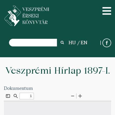
Search
HU
EN
Search
Ugrás
a
Veszprémi Hírlap 1897-I.
tartalomra
Dokumentum